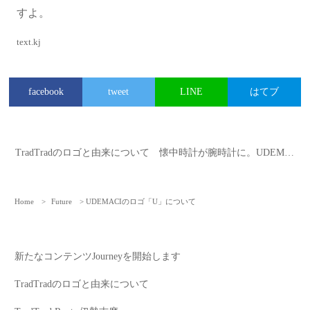
すよ。
text.kj
facebook
tweet
LINE
はてブ
TradTradのロゴと由来について
懐中時計が腕時計に。UDEMACIアタッチメント開発秘話
Home
>
Future
>
UDEMACIのロゴ「U」について
新たなコンテンツJourneyを開始します
TradTradのロゴと由来について